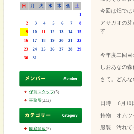
日
月
火
水
木
金
土
今回は畑では
1
アサガオの芽
2
3
4
5
6
7
8
す
9
10
11
12
13
14
15
16
17
18
19
20
21
22
23
24
25
26
27
28
29
今年度二回目
30
31
しおあなの森
さて。どんな
保育スタッフ
(5)
事務所
(232)
日時 6月10
持物 オムツ
服装 汚れて
園庭開放
(5)