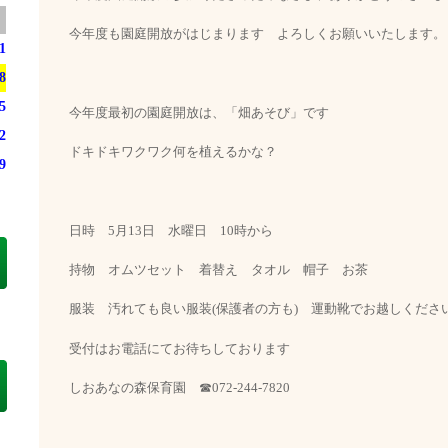
今年度も園庭開放がはじまります よろしくお願いいたします。
1
8
5
今年度最初の園庭開放は、「畑あそび」です
2
ドキドキワクワク何を植えるかな？
9
日時 5月13日 水曜日 10時から
持物 オムツセット 着替え タオル 帽子 お茶
服装 汚れても良い服装(保護者の方も) 運動靴でお越しくださ
受付はお電話にてお待ちしております
しおあなの森保育園 ☎072-244-7820