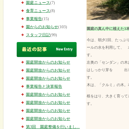
園庭ニュース
(7)
食育ニュース
(8)
事業報告
(15)
園からのお知らせ
(103)
園庭の真ん中に植えた3
スタッフ日記
(99)
今は、朝夕2回、たっぷ
ールの水を利用して、 
左奥の「センダン」の木
園庭開放からのお知らせ
はしっかり芽を 出し
園庭開放からのお知らせ
す
園庭開放からのお知らせ
木は、「クルミ」の木。
事業報告と決算報告
園庭開放からのお知らせ
根をはり、大きく育って
園庭開放からのお知らせ
す。
園庭開放からのお知らせ
園庭開放からのお知らせ
第3回 園庭整備を行いまし...