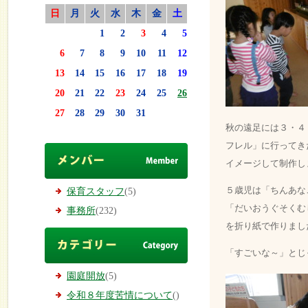
日
月
火
水
木
金
土
1
2
3
4
5
6
7
8
9
10
11
12
13
14
15
16
17
18
19
20
21
22
23
24
25
26
27
28
29
30
31
秋の遠足には３・４
フレル」に行ってき
イメージして制作し
５歳児は「ちんあな
保育スタッフ
(5)
「だいおうぐそくむ
事務所
(232)
を折り紙で作りまし
「すごいな～」とじ
園庭開放
(5)
令和８年度苦情について
()