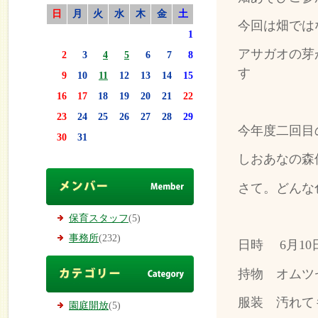
日
月
火
水
木
金
土
今回は畑では
1
アサガオの芽
2
3
4
5
6
7
8
す
9
10
11
12
13
14
15
16
17
18
19
20
21
22
23
24
25
26
27
28
29
今年度二回目
30
31
しおあなの森
さて。どんな
保育スタッフ
(5)
事務所
(232)
日時 6月10
持物 オムツ
服装 汚れて
園庭開放
(5)