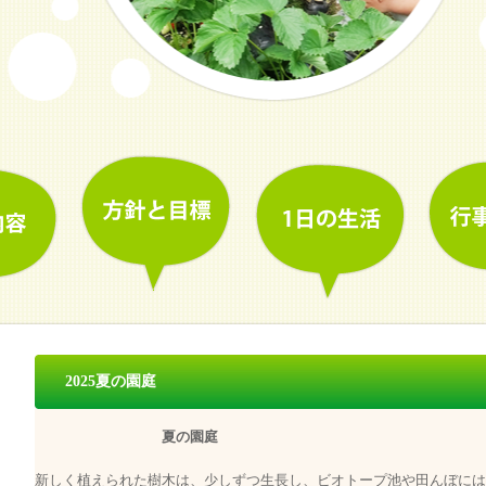
2025夏の園庭
夏の園庭
新しく植えられた樹木は、少しずつ生長し、ビオトープ池や田んぼには