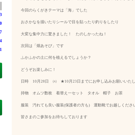
今回のらくがきテーマは「海」でした
3
おさかなを描いたりシールで目を貼ったり釣りをしたり
0
7
大変な集中力に驚きました！ たのしかったね！
4
次回は「畑あそび」です
1
ふかふかの土に何を植えるでしょうか？
どうぞお楽しみに！
日時 10月28日 ㈫ ★10月23日までにお申し込みお願いいた
持物 オムツ数枚 着替え一セット タオル 帽子 お茶
服装 汚れても良い服装(保護者の方も) 運動靴でお越しくださ
皆さまのご参加をお待ちしております