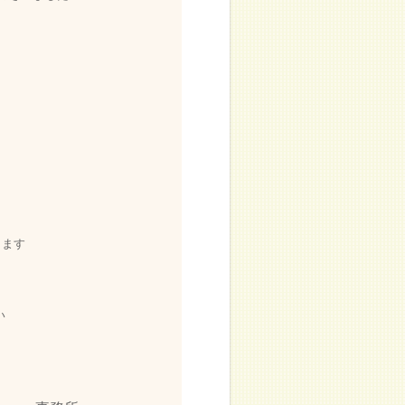
します
い