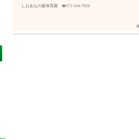
しおあなの森保育園 ☎072-244-7820
..