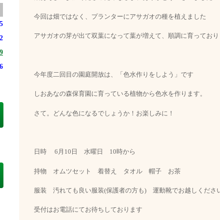
今回は畑ではなく、プランターにアサガオの種を植えました
5
アサガオの芽が出て双葉になって葉が増えて、順調に育っており
2
9
6
今年度二回目の園庭開放は、「色水作りをしよう」です
しおあなの森保育園に育っている植物から色水を作ります。
さて。どんな色になるでしょうか！お楽しみに！
日時 6月10日 水曜日 10時から
持物 オムツセット 着替え タオル 帽子 お茶
服装 汚れても良い服装(保護者の方も) 運動靴でお越しくださ
受付はお電話にてお待ちしております