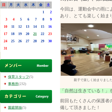
日
月
火
水
木
金
土
今回は、運動会中の雨に
1
2
あり、とても楽しく始ま
3
4
5
6
7
8
9
10
11
12
13
14
15
16
17
18
19
20
21
22
23
24
25
26
27
28
29
30
31
保育スタッフ
(5)
親子で楽しく始まりました
事務所
(232)
「自然は生きている！」
前回もたくさんの保護者
備し
園庭開放
(5)