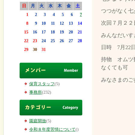
日
月
火
水
木
金
土
つつがなく七
1
2
3
4
5
6
7
次回７月２２
8
9
10
11
12
13
14
15
16
17
18
19
20
21
みんなだいす
22
23
24
25
26
27
28
日時 7月22
29
30
31
持物 オムツ
なくても可
みなさまのご
保育スタッフ
(5)
事務所
(232)
園庭開放
(5)
令和８年度苦情について
()