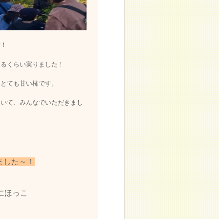
作！
なるくらい実りました！
もとても甘い柿です。
むいて、みんなでいただきまし
ました～！
にほっこ
り。