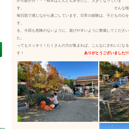
から数か月・・・樹木はどんどん芽をだし、大きくなっていま
す。 そんな植物の生命力を、
毎日肌で感じながら過ごしています。日常の経験は、子どもの心を
す。 その大切な環
を、今回も危険のないように、遊びやすいように整備してください
た。
ってもスッキリ！たくさんの力が集まれば、こんなにきれいになる
す！
ありがとうございました!!!
..