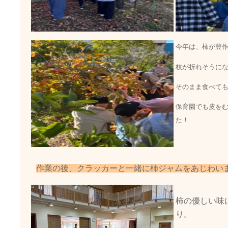
今年は、柿が豊
枝が折れそうに
そのまま食べて
保育園でも皮を
た！
作業の後、クラッカーと一緒に柿ジャムをあじわい
柿の優しい味