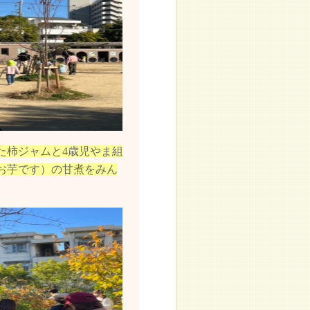
た柿ジャムと4歳児やま組
お芋です）の甘煮をみん