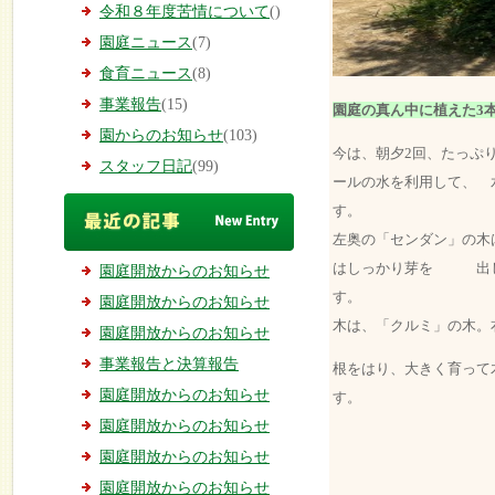
令和８年度苦情について
()
園庭ニュース
(7)
食育ニュース
(8)
事業報告
(15)
園庭の真ん中に植えた3
園からのお知らせ
(103)
今は、朝夕2回、たっぷ
スタッフ日記
(99)
ールの水を利用して、 
左奥の「センダン」の木
はしっかり芽を 出し
園庭開放からのお知らせ
す
園庭開放からのお知らせ
木は、「クルミ」の木。
園庭開放からのお知らせ
事業報告と決算報告
根をはり、大きく育って
園庭開放からのお知らせ
す。
園庭開放からのお知らせ
園庭開放からのお知らせ
園庭開放からのお知らせ