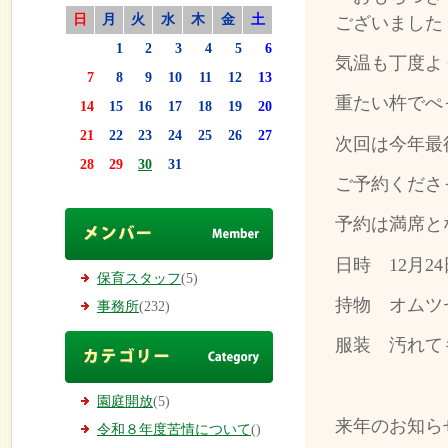
日
月
火
水
木
金
土
ございました
1
2
3
4
5
6
気温も丁度よ
7
8
9
10
11
12
13
重たい杵でぺ
14
15
16
17
18
19
20
21
22
23
24
25
26
27
次回は今年最
28
29
30
31
ご予約くださ
予約は満席と
日時 12月
保育スタッフ
(5)
持物 オムツ
事務所
(232)
服装 汚れて
園庭開放
(5)
来年のお知ら
令和８年度苦情について
()