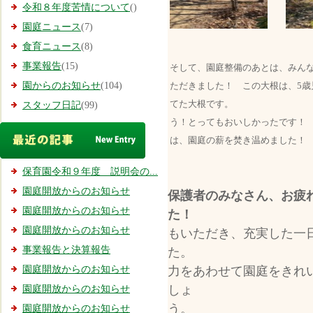
令和８年度苦情について
()
園庭ニュース
(7)
食育ニュース
(8)
事業報告
(15)
そして、園庭整備のあとは、みん
ただきました！ この大根は、5歳
園からのお知らせ
(104)
てた大根です。 にじ組
スタッフ日記
(99)
う！とってもおいしか
は、園庭の薪を焚き温めました！
保育園令和９年度 説明会の...
園庭開放からのお知らせ
保護者のみなさん、お疲
園庭開放からのお知らせ
園庭開放からのお知らせ
もいただき、充実した一
事業報告と決算報告
た。
力をあわせて園庭をきれ
園庭開放からのお知らせ
しょ
園庭開放からのお知らせ
園庭開放からのお知らせ