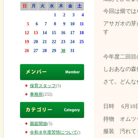
日
月
火
水
木
金
土
今回は畑では
1
2
3
4
アサガオの芽
5
6
7
8
9
10
11
す
12
13
14
15
16
17
18
19
20
21
22
23
24
25
26
27
28
29
30
31
今年度二回目
しおあなの森
さて。どんな
保育スタッフ
(5)
事務所
(232)
日時 6月10
持物 オムツ
園庭開放
(5)
服装 汚れて
令和８年度苦情について
()