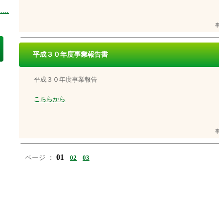
..
平成３０年度事業報告書
平成３０年度事業報告
こちらから
01
ページ ：
02
03