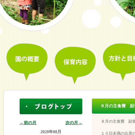
８月の主食費 副
８月の主食費 副
←前の月
次の月→
2020年08月
１０日未満の出席